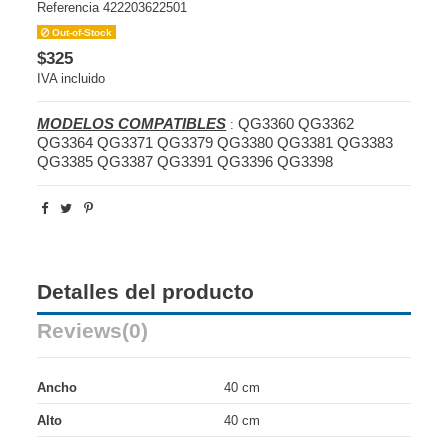
Referencia
422203622501
Out-of-Stock
$325
IVA incluido
MODELOS COMPATIBLES
QG3360 QG3362
:
QG3364 QG3371 QG3379 QG3380 QG3381 QG3383
QG3385 QG3387 QG3391 QG3396 QG3398
Detalles del producto
Reviews
(0)
Ancho
40 cm
Alto
40 cm